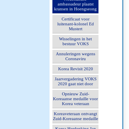
ambassadeur plaatst
kransen in Hoengseong
Certificaat voor
luitenant-kolonel Ed
Mustert
Wisselingen in het
bestuur VOKS
Annuleringen wegens
Coronaviru
Korea Revisit 2020
Jaarvergadering VOKS
2020 gaat niet door
Opnieuw Zuid-
Koreaanse medaille voor
Korea veteraan
Koreaveteraan ontvangt
Zuid-Koreaanse medaille
Korea Herdenking Jan