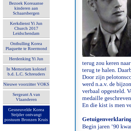
Bezoek Koreaanse
kinderen aan
Schaarsbergen
Kerkdienst Yi Jun
Church 2017
Leidschendam
Onthulling Korea
Plaquette te Roermond
Herdenking Yi Jun
terug zou keren naa
In Memoriam kolonel
terug te halen. Daar
b.d. L.C. Schreuders
Door zijn pelotonsc
werd n.a.v. de bijzo
Nieuwe voorzitter VOKS
verbaal opgesteld. 
Sergeant A van
medaille geschreven
Vlaanderen
En die kist is men v
Gesneuvelde Korea
Strijder ontvangt
Getuigenverklarin
postuum Bronzen Kruis
Begin jaren ’90 kwam