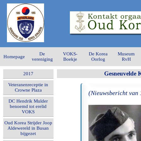
De
VOKS-
De Korea
Museum
Homepage
vereniging
Boekje
Oorlog
RvH
Gesneuvelde K
2017
Veteranenreceptie in
Crowne Plaza
(Nieuwsbericht van 
DC Hendrik Mulder
benoemd tot erelid
VOKS
Oud Korea Strijder Joop
Aldewereld in Busan
bijgezet