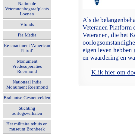
Nationale
Veteranenbegraafplaats
Loenen
Als de belangenbehar
Vfonds
Veteranen Platform e
Veteranen, die het 
Pia Media
oorlogsomstandighed
Re-enactment 'American
eigen leven hebben 
Patrol'
en waardering en wa
Monument
Vredesoperaties
Klik hier om do
Roermond
Nationaal Indië
Monument Roermond
Brabantse Gesneuvelden
Stichting
oorlogsverhalen
Het militaire tehuis en
museum Bronbeek