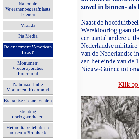
Nationale
zowel in binnen- als
Veteranenbegraafplaats
Loenen
Naast de hoofduitbeel
Vfonds
Wereldoorlog gaan de 
Pia Media
een aantal andere uit
Nederlandse militaire
Re-enactment 'American
Patrol'
van de Nederlandse in
aan het einde van de
Monument
Nieuw-Guinea tot ong
Vredesoperaties
Roermond
Klik op
Nationaal Indië
Monument Roermond
Brabantse Gesneuvelden
Stichting
oorlogsverhalen
Het militaire tehuis en
museum Bronbeek