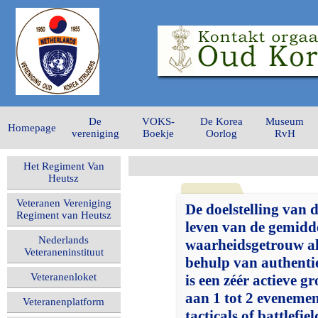
De
VOKS-
De Korea
Museum
Homepage
vereniging
Boekje
Oorlog
RvH
Het Regiment Van
Heutsz
Veteranen Vereniging
De doelstelling van 
Regiment van Heutsz
leven van de gemidde
Nederlands
waarheidsgetrouw als
Veteraneninstituut
behulp van authentie
Veteranenloket
is een zéér actieve 
aan 1 tot 2 evenemen
Veteranenplatform
tacticals of battlefi