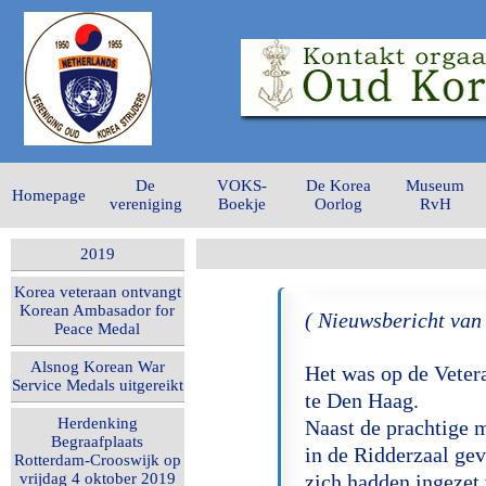
De
VOKS-
De Korea
Museum
Homepage
vereniging
Boekje
Oorlog
RvH
2019
Korea veteraan ontvangt
Korean Ambasador for
( Nieuwsbericht van
Peace Medal
Alsnog Korean War
Het was op de Veter
Service Medals uitgereikt
te Den Haag.
Herdenking
Naast de prachtige 
Begraafplaats
in de Ridderzaal ge
Rotterdam-Crooswijk op
vrijdag 4 oktober 2019
zich hadden ingezet