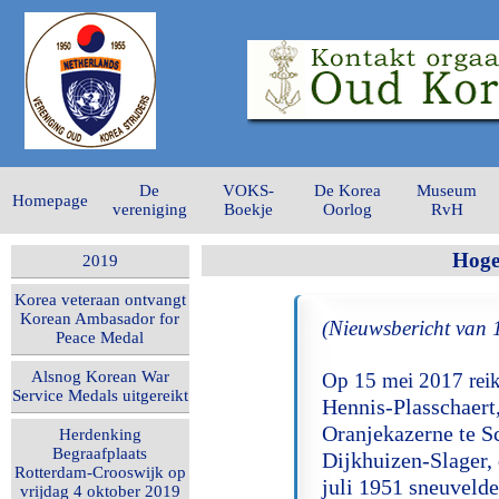
De
VOKS-
De Korea
Museum
Homepage
vereniging
Boekje
Oorlog
RvH
Hoge
2019
Korea veteraan ontvangt
Korean Ambasador for
(Nieuwsbericht van 
Peace Medal
Alsnog Korean War
Op 15 mei 2017 reik
Service Medals uitgereikt
Hennis-Plasschaert
Oranjekazerne te S
Herdenking
Begraafplaats
Dijkhuizen-Slager,
Rotterdam-Crooswijk op
juli 1951 sneuvelde
vrijdag 4 oktober 2019