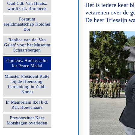
Oud Cdt. Van Heutsz
Het is iedere keer b
wordt Cdt. Bronbeek
vetarenen over de ge
Postuum
De heer
Triessijn w
erelidmaatschap Kolonel
Bor
Replica van de 'Van
Galen' voor het Museum
Schaarsbergen
Opnieuw Ambassador
for Peace Medal
Minister President Rutte
bij de Hoensong
herdenking in Zuid-
Korea
In Memoriam lkol b.d.
P.H. Hoevenaars
Erevoorzitter Kees
Motshagen overleden