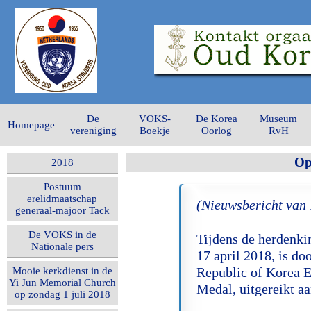
De
VOKS-
De Korea
Museum
Homepage
vereniging
Boekje
Oorlog
RvH
Op
2018
Postuum
erelidmaatschap
(Nieuwsbericht van 
generaal-majoor Tack
De VOKS in de
Tijdens de herdenki
Nationale pers
17 april 2018, is do
Republic of Korea 
Mooie kerkdienst in de
Yi Jun Memorial Church
Medal, uitgereikt a
op zondag 1 juli 2018