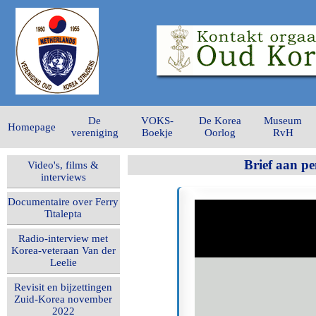
De
VOKS-
De Korea
Museum
Homepage
vereniging
Boekje
Oorlog
RvH
Brief aan pe
Video's, films &
interviews
Documentaire over Ferry
Titalepta
Radio-interview met
Korea-veteraan Van der
Leelie
Revisit en bijzettingen
Zuid-Korea november
2022