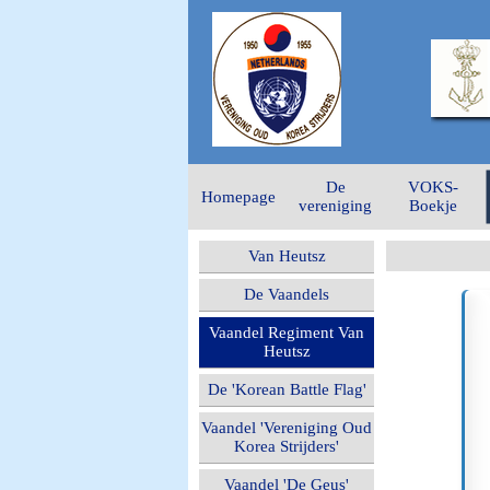
De
VOKS-
Homepage
vereniging
Boekje
Van Heutsz
De Vaandels
Vaandel Regiment Van
Heutsz
De 'Korean Battle Flag'
Vaandel 'Vereniging Oud
Korea Strijders'
Vaandel 'De Geus'