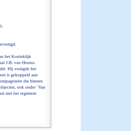
0;
evestigd.
an het Koninklijk
al J.B. van Heutsz.
ië. Hij vestigde het
ent is gekoppeld
aan
compagnieën die binnen
objecten, ook onder `Van
ast met het regiment